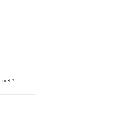
d met
*