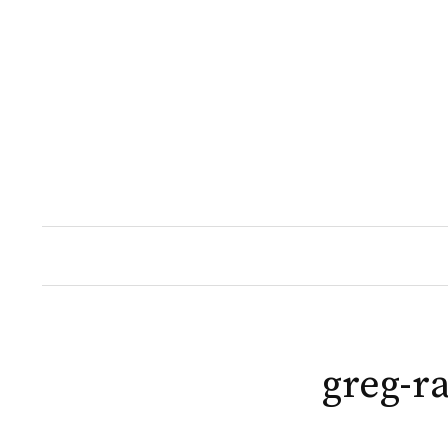
Naar
inhoud
springen
greg-r