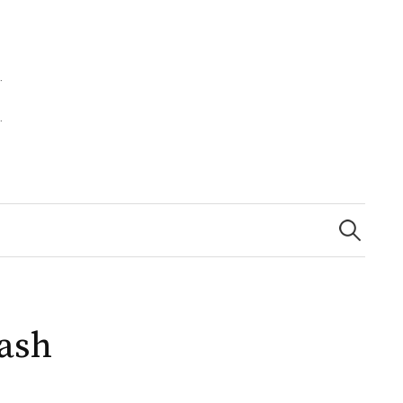
Zoeken
naar:
ash