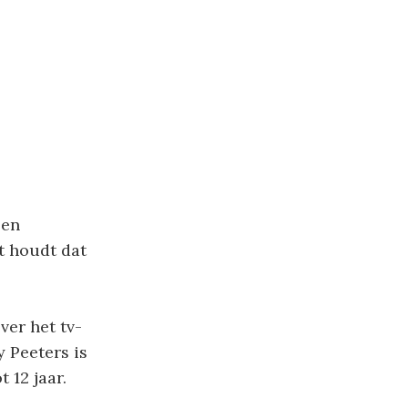
een
at houdt dat
ver het tv-
y Peeters is
 12 jaar.