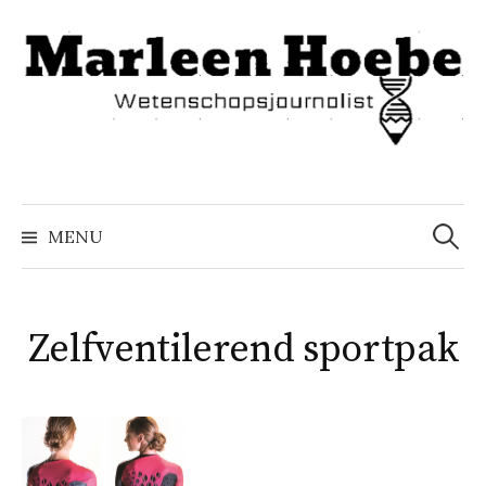
Naar
inhoud
springen
Zoeke
naar:
MENU
Zelfventilerend sportpak