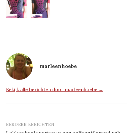
marleenhoebe
Bekijk alle berichten door marleenhoebe →
EERDERE BERICHTEN
Berichtnavigatie
Lekker koel sporten in een zelfventilerend pak