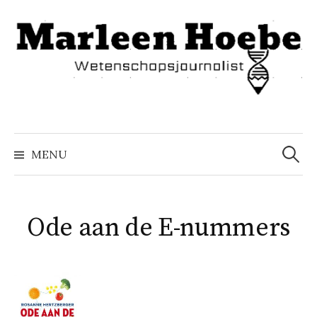
Naar
inhoud
springen
Zoeke
naar:
MENU
Ode aan de E-nummers