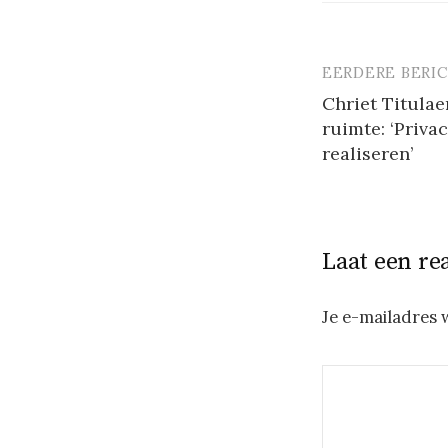
EERDERE BERI
Berichtna
Chriet Titulae
ruimte: ‘Privac
realiseren’
Laat een re
Je e-mailadres 