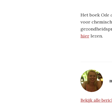
Het boek
Ode 
voor chemische
gezondheidspr
hier
lezen.
m
Bekijk alle ber