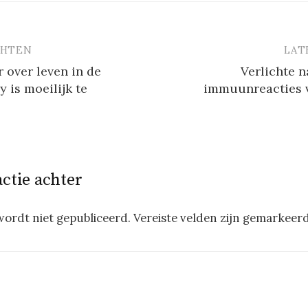
CHTEN
LAT
vigatie
r over leven in de
Verlichte 
y is moeilijk te
immuunreacties 
actie achter
wordt niet gepubliceerd.
Vereiste velden zijn gemarkeer