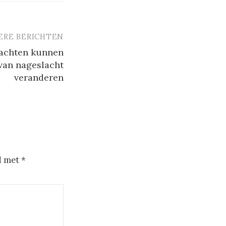
ERE BERICHTEN
nachten kunnen
van nageslacht
veranderen
d met
*