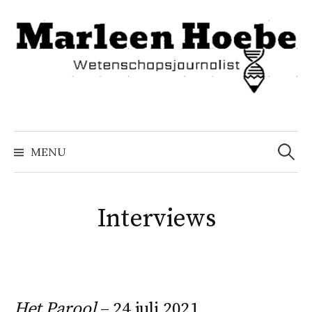
Naar
inhoud
springen
Zoeke
naar:
MENU
Interviews
Het Parool
– 24 juli 2021