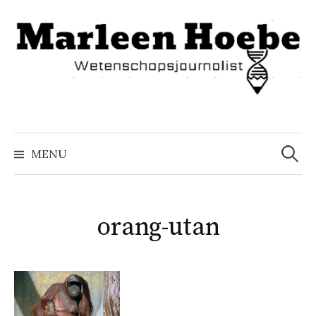
Naar
inhoud
springen
Zoeke
naar:
MENU
orang-utan