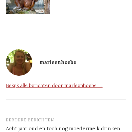
marleenhoebe
Bekijk alle berichten door marleenhoebe →
EERDERE BERICHTEN
Berichtnavigatie
Acht jaar oud en toch nog moedermelk drinken