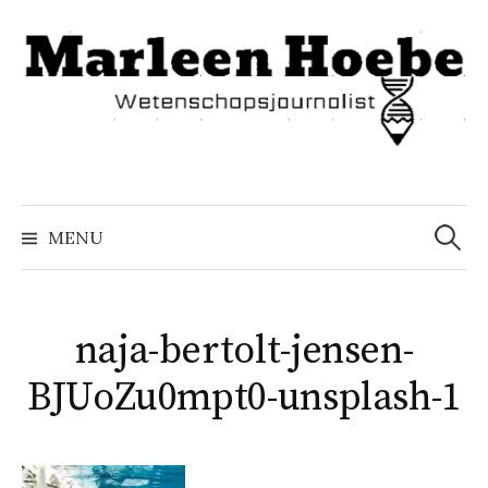
Naar
inhoud
springen
Zoeke
naar:
MENU
naja-bertolt-jensen-
BJUoZu0mpt0-unsplash-1