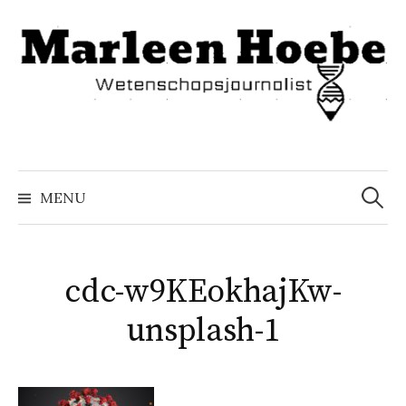
Naar
inhoud
springen
Zoeke
naar:
MENU
cdc-w9KEokhajKw-
unsplash-1