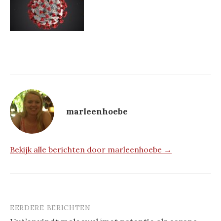
marleenhoebe
Bekijk alle berichten door marleenhoebe →
EERDERE BERICHTEN
Berichtnavigatie