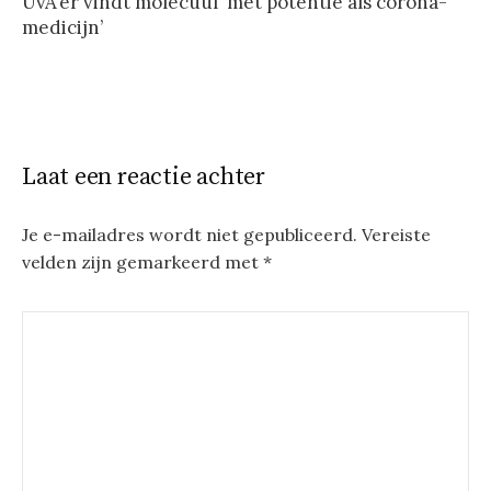
UvA’er vindt molecuul ‘met potentie als corona-
medicijn’
Laat een reactie achter
Je e-mailadres wordt niet gepubliceerd.
Vereiste
velden zijn gemarkeerd met
*