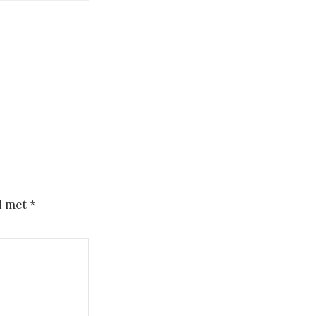
d met
*