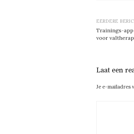
EERDERE BERI
Berichtna
Trainings-app 
voor valtherap
Laat een re
Je e-mailadres 