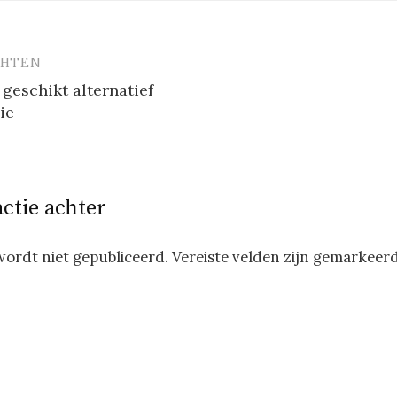
CHTEN
vigatie
geschikt alternatief
ie
actie achter
wordt niet gepubliceerd.
Vereiste velden zijn gemarkeer