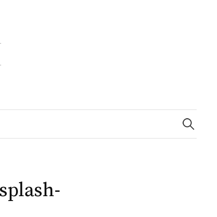
Zoeken
naar:
splash-