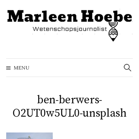
Naar
inhoud
springen
Zoeke
naar:
MENU
ben-berwers-
O2UT0w5UL0-unsplash