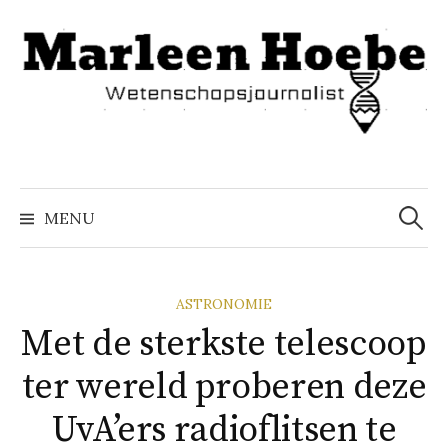
Naar
inhoud
springen
Zoeke
naar:
MENU
ASTRONOMIE
Met de sterkste telescoop
ter wereld proberen deze
UvA’ers radioflitsen te