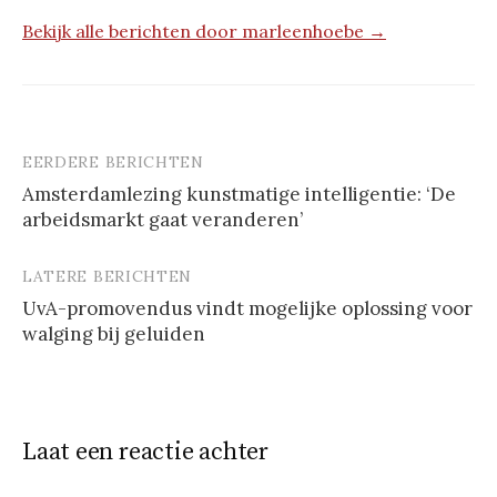
Bekijk alle berichten door marleenhoebe →
EERDERE BERICHTEN
Berichtnavigatie
Amsterdamlezing kunstmatige intelligentie: ‘De
arbeidsmarkt gaat veranderen’
LATERE BERICHTEN
UvA-promovendus vindt mogelijke oplossing voor
walging bij geluiden
Laat een reactie achter