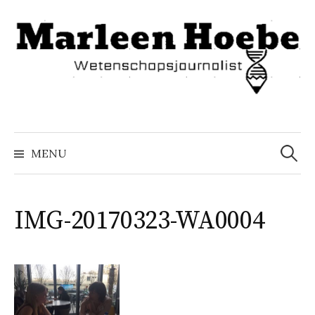
Naar
inhoud
springen
Zoeke
naar:
MENU
IMG-20170323-WA0004