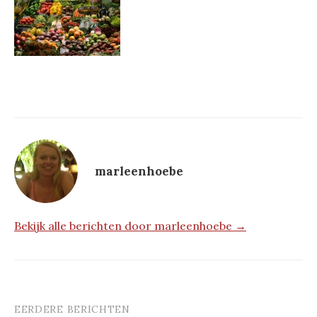
marleenhoebe
Bekijk alle berichten door marleenhoebe →
EERDERE BERICHTEN
Berichtnavigatie