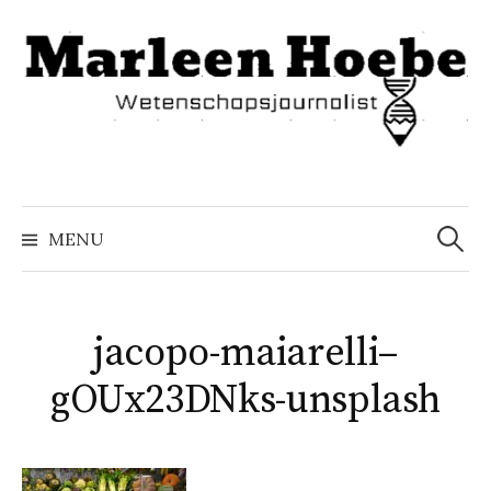
Naar
inhoud
springen
Zoeke
naar:
MENU
jacopo-maiarelli–
gOUx23DNks-unsplash