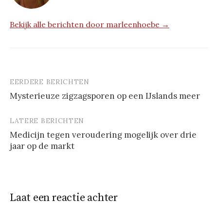
Bekijk alle berichten door marleenhoebe →
EERDERE BERICHTEN
Berichtnavigatie
Mysterieuze zigzagsporen op een IJslands meer
LATERE BERICHTEN
Medicijn tegen veroudering mogelijk over drie
jaar op de markt
Laat een reactie achter