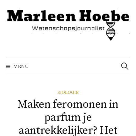
Naar
inhoud
springen
Zoeke
naar:
MENU
BIOLOGIE
Maken feromonen in
parfum je
aantrekkelijker? Het