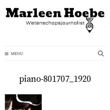
Naar
inhoud
springen
Zoeke
naar:
MENU
piano-801707_1920