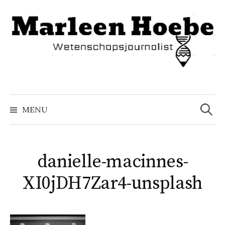
Naar
inhoud
springen
Zoeke
naar:
MENU
danielle-macinnes-
XI0jDH7Zar4-unsplash