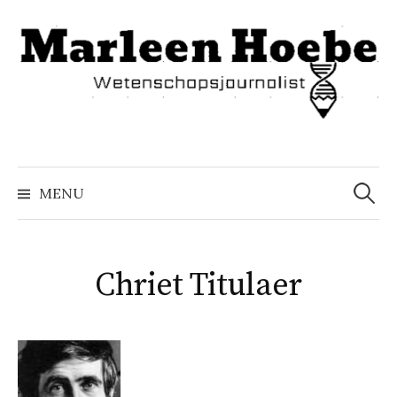
Naar
inhoud
springen
Zoeke
naar:
MENU
Chriet Titulaer