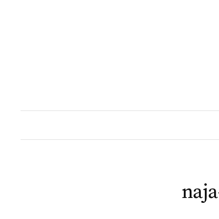
Naar
inhoud
springen
naja