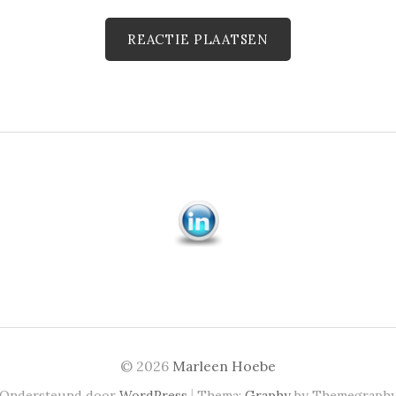
© 2026
Marleen Hoebe
|
Ondersteund door
WordPress
Thema:
Graphy
by Themegraph