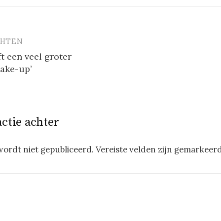
CHTEN
vigatie
ft een veel groter
ake-up’
actie achter
wordt niet gepubliceerd.
Vereiste velden zijn gemarkeer