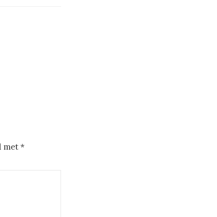
d met
*