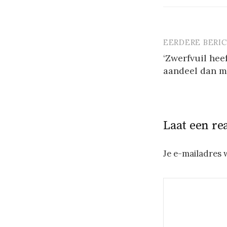
EERDERE BERI
Berichtna
‘Zwerfvuil hee
aandeel dan m
Laat een re
Je e-mailadres 