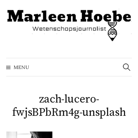
Naar
inhoud
springen
Zoeke
naar:
MENU
zach-lucero-
fwjsBPbRm4g-unsplash