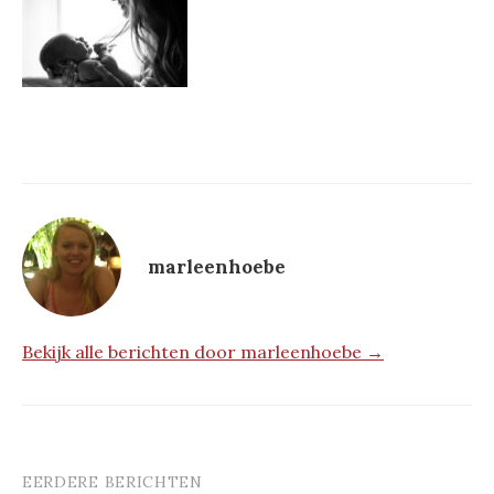
marleenhoebe
Bekijk alle berichten door marleenhoebe →
EERDERE BERICHTEN
Berichtnavigatie