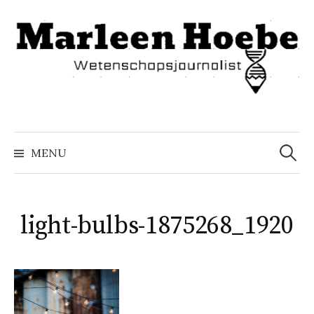
Naar
inhoud
springen
Zoeke
naar:
MENU
light-bulbs-1875268_1920