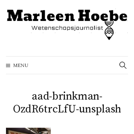
Naar
inhoud
springen
Zoeke
naar:
MENU
aad-brinkman-
OzdR6trcLfU-unsplash