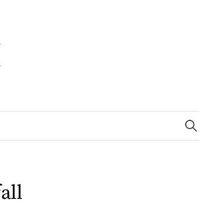
Zoeken
naar:
all