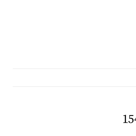
Naar
inhoud
springen
15