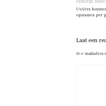
EERDERE BERI
Berichtna
UvA’ers kunne
opnames per g
Laat een re
Je e-mailadres 