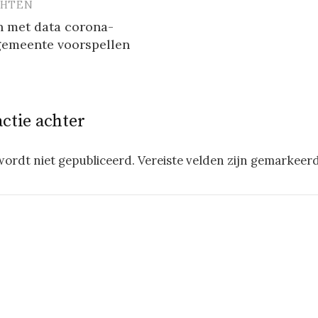
CHTEN
vigatie
n met data corona-
emeente voorspellen
actie achter
wordt niet gepubliceerd.
Vereiste velden zijn gemarkeer