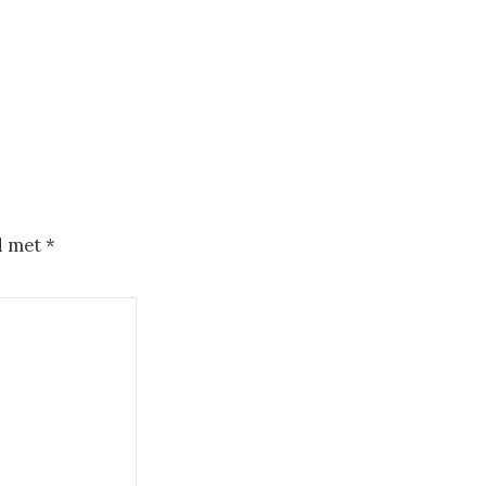
d met
*