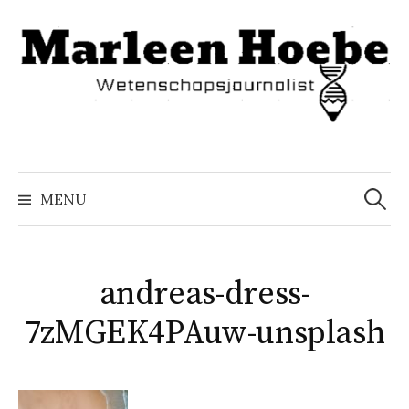
Naar
inhoud
springen
Zoeke
naar:
MENU
andreas-dress-
7zMGEK4PAuw-unsplash