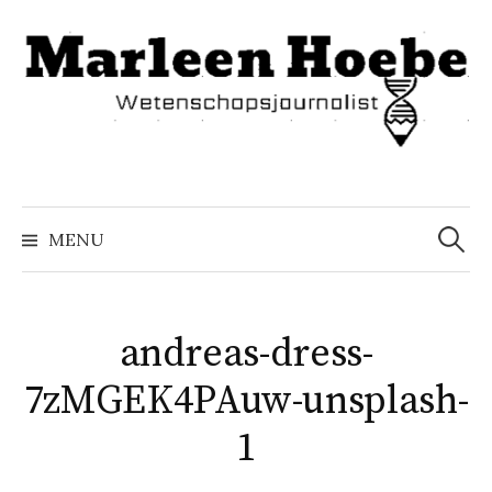
Naar
inhoud
springen
Zoeke
naar:
MENU
andreas-dress-
7zMGEK4PAuw-unsplash-
1