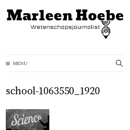
Naar
inhoud
springen
Zoeke
naar:
MENU
school-1063550_1920