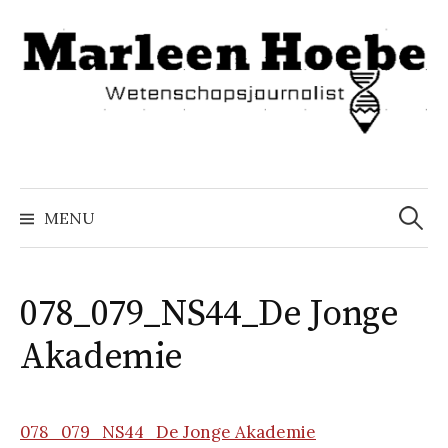
Naar
inhoud
springen
Zoeke
naar:
MENU
078_079_NS44_De Jonge
Akademie
078_079_NS44_De Jonge Akademie