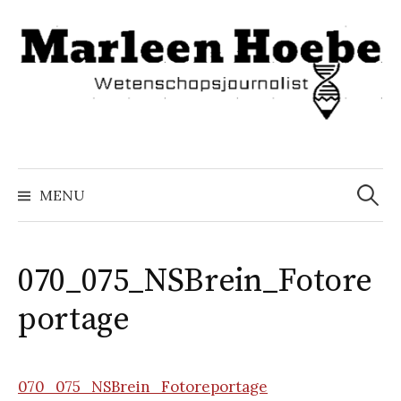
Naar
inhoud
springen
Zoeke
naar:
MENU
070_075_NSBrein_Fotore
portage
070_075_NSBrein_Fotoreportage