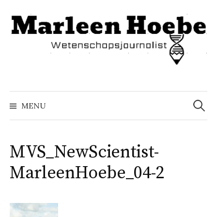
Naar
inhoud
springen
Zoeke
naar:
MENU
MVS_NewScientist-
MarleenHoebe_04-2