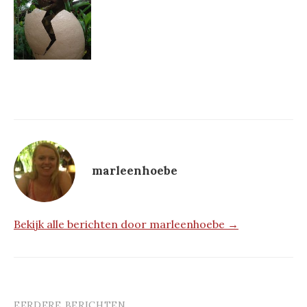
marleenhoebe
Bekijk alle berichten door marleenhoebe →
EERDERE BERICHTEN