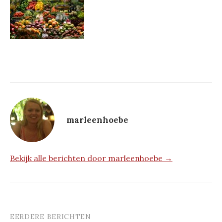
marleenhoebe
Bekijk alle berichten door marleenhoebe →
EERDERE BERICHTEN
Berichtnavigatie