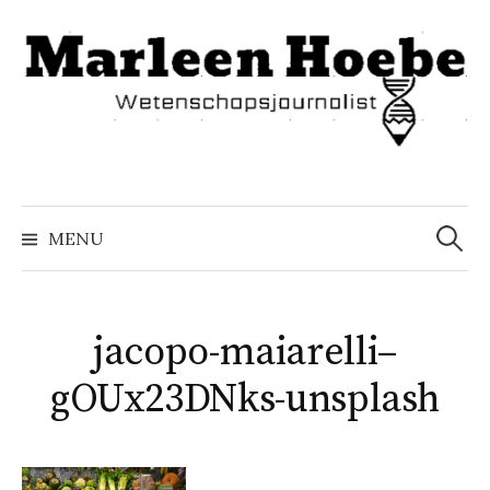
Naar
inhoud
springen
Zoeke
naar:
MENU
jacopo-maiarelli–
gOUx23DNks-unsplash