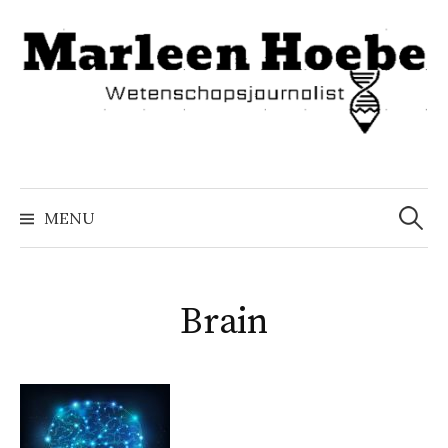
Naar
inhoud
springen
Zoeke
naar:
MENU
Brain