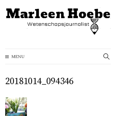
Naar
inhoud
springen
Zoeke
naar:
MENU
20181014_094346