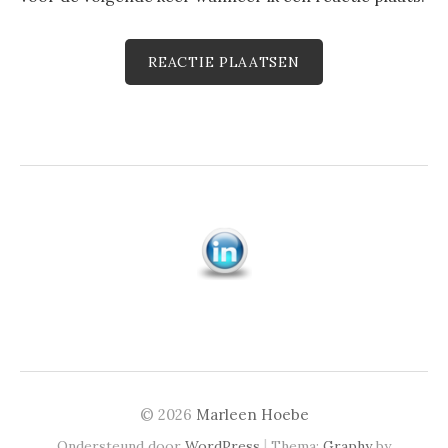
© 2026
Marleen Hoebe
|
Ondersteund door
WordPress
Thema:
Graphy
by