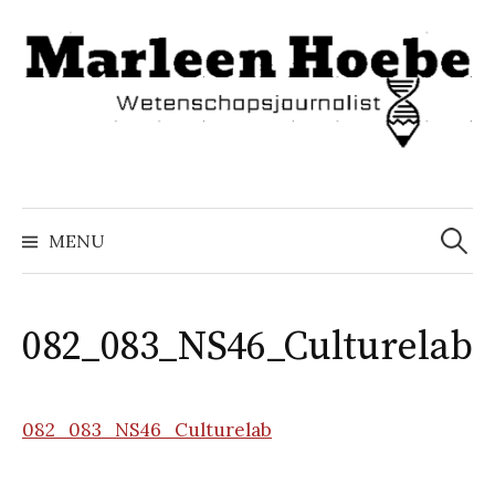
Naar
inhoud
springen
Zoeke
naar:
MENU
082_083_NS46_Culturelab
082_083_NS46_Culturelab