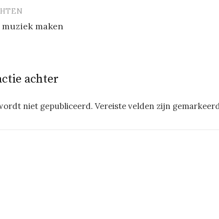
CHTEN
vigatie
t muziek maken
actie achter
wordt niet gepubliceerd.
Vereiste velden zijn gemarkeer