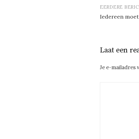
EERDERE BERI
Berichtna
Iedereen moe
Laat een re
Je e-mailadres 