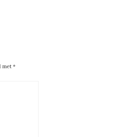
d met
*