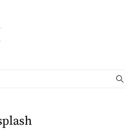
Zoeken
naar:
splash