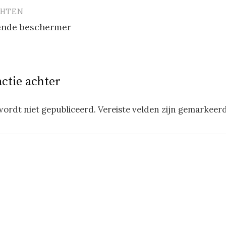
CHTEN
vigatie
ende beschermer
actie achter
wordt niet gepubliceerd.
Vereiste velden zijn gemarkeer