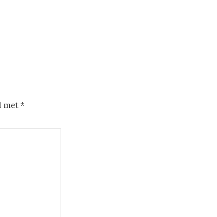
d met
*