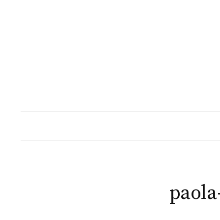
Naar
inhoud
springen
paola