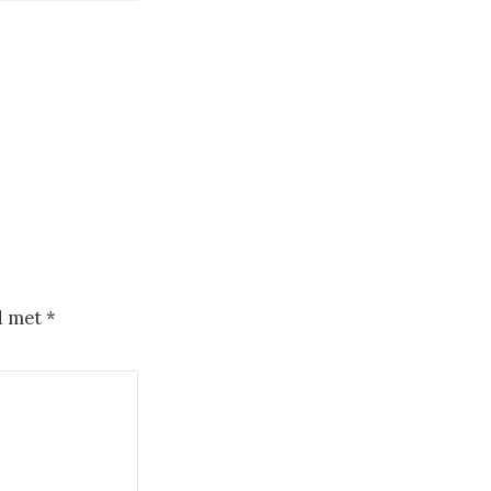
d met
*