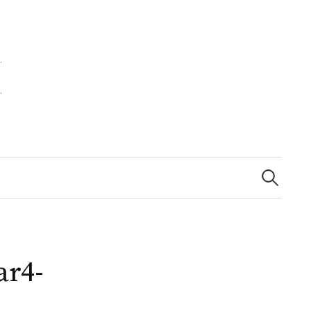
Zoeken
naar:
ar4-