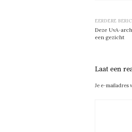
EERDERE BERI
Berichtna
Deze UvA-arch
een gezicht
Laat een re
Je e-mailadres 