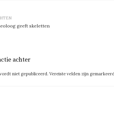
CHTEN
vigatie
eoloog geeft skeletten
actie achter
wordt niet gepubliceerd.
Vereiste velden zijn gemarkeer