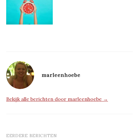
marleenhoebe
Bekijk alle berichten door marleenhoebe →
EERDERE BERICHTEN
Berichtnavigatie