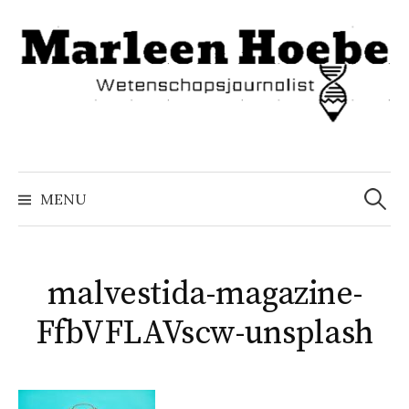
Naar
inhoud
springen
Zoeke
naar:
MENU
malvestida-magazine-
FfbVFLAVscw-unsplash