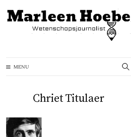
Naar
inhoud
springen
Zoeke
naar:
MENU
Chriet Titulaer