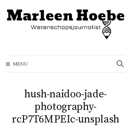
Naar
inhoud
springen
Zoeke
naar:
MENU
hush-naidoo-jade-
photography-
rcP7T6MPEIc-unsplash