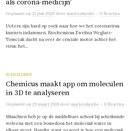
als corona-medicijn’
/
Geplaatst
op
12 juni 2020
door
marleenhoebe
0 Reacties
UvA’ers zijn hard op zoek naar hoe we het coronavirus
kunnen indammen. Biochemicus Ewelina Weglarz-
Tomczak dacht na over de cruciale motor achter het
virus: het...
SCHEIKUNDE
Chemicus maakt app om moleculen
in 3D te analyseren
/
Geplaatst
op
29 maart 2018
door
marleenhoebe
0 Reacties
Misschien heb je op de middelbare school bij scheikunde
weleens met een bouwdoos het molecuul water in
elkaar gezet. Handig, want zo weet je hoe een molecuul