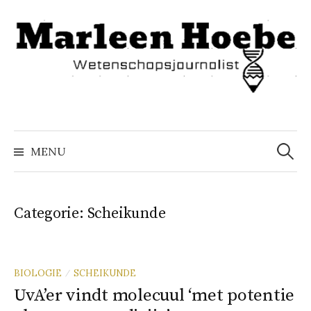
Naar
inhoud
springen
Zoeke
naar:
MENU
Categorie:
Scheikunde
BIOLOGIE
SCHEIKUNDE
/
UvA’er vindt molecuul ‘met potentie