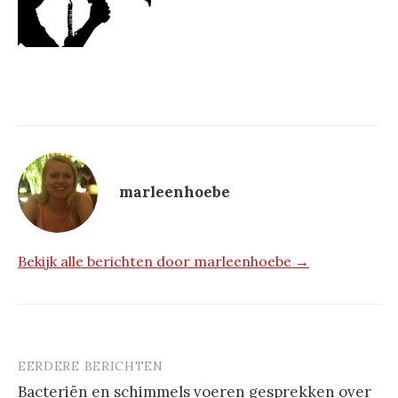
marleenhoebe
Bekijk alle berichten door marleenhoebe →
EERDERE BERICHTEN
Berichtnavigatie
Bacteriën en schimmels voeren gesprekken over