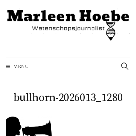
Naar
inhoud
springen
Zoeke
naar:
MENU
bullhorn-2026013_1280