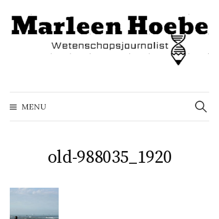
Naar
inhoud
springen
Zoeke
naar:
MENU
old-988035_1920