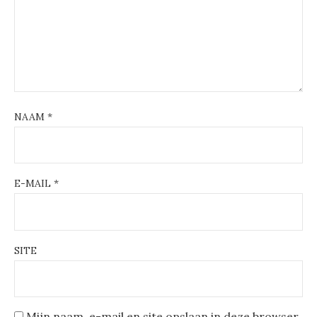
NAAM
*
E-MAIL
*
SITE
Mijn naam, e-mail en site opslaan in deze browser