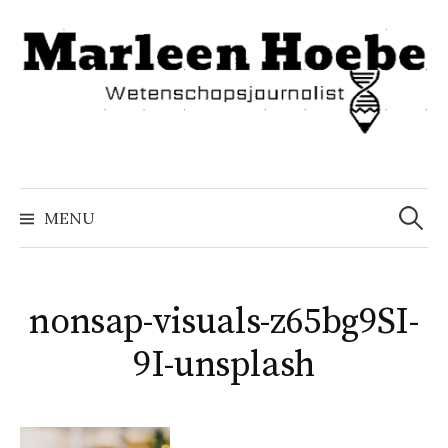
Naar
inhoud
springen
Zoeke
naar:
MENU
nonsap-visuals-z65bg9SI-
9I-unsplash