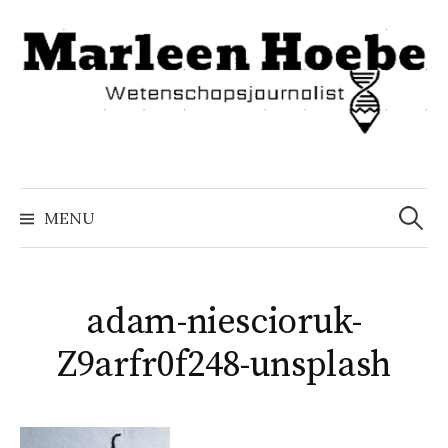
Naar
inhoud
springen
Zoeke
naar:
MENU
adam-niescioruk-
Z9arfr0f248-unsplash