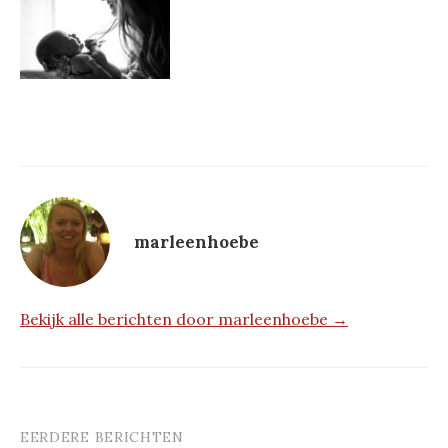
marleenhoebe
Bekijk alle berichten door marleenhoebe →
EERDERE BERICHTEN
Berichtnavigatie