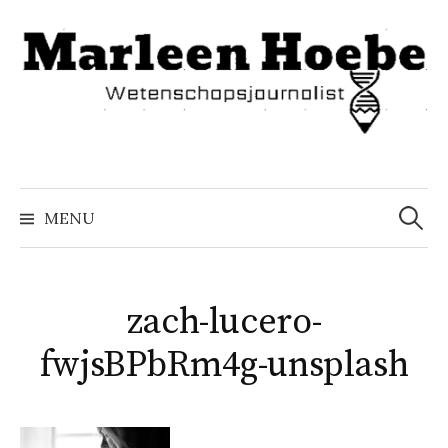
Naar
inhoud
springen
Zoeke
naar:
MENU
zach-lucero-
fwjsBPbRm4g-unsplash