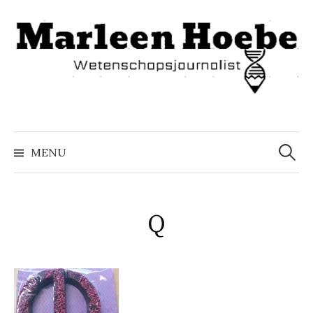
Naar
inhoud
springen
Zoeke
naar:
MENU
Q