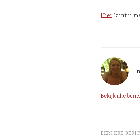
Hier
kunt u me
m
Bekijk alle ber
EERDERE BERI
Berichtna