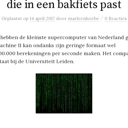
die in een bakfiets past
/
Geplaatst
op
14 april 2017
door
marleenhoebe
0 Reacties
hebben de kleinste supercomputer van Nederland 
achine II kan ondanks zijn geringe formaat wel
00.000 berekeningen per seconde maken. Het comp
aat bij de Universiteit Leiden.