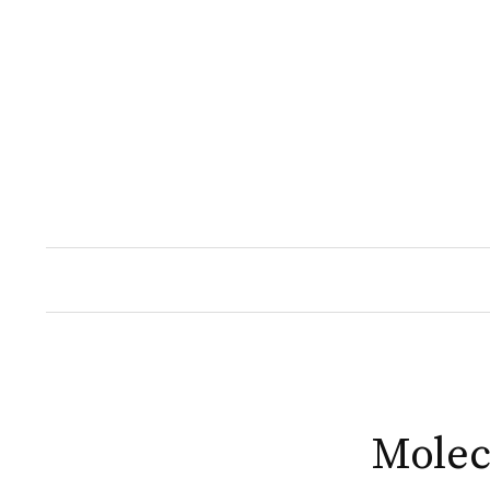
Naar
inhoud
springen
Molec