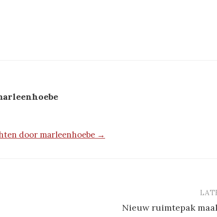
arleenhoebe
ichten door marleenhoebe →
LAT
vigatie
Nieuw ruimtepak maak