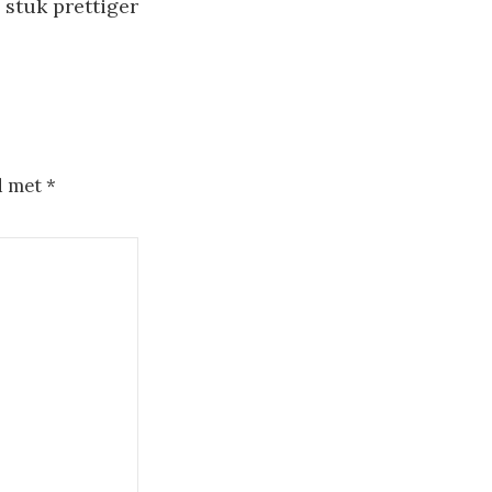
 stuk prettiger
d met
*