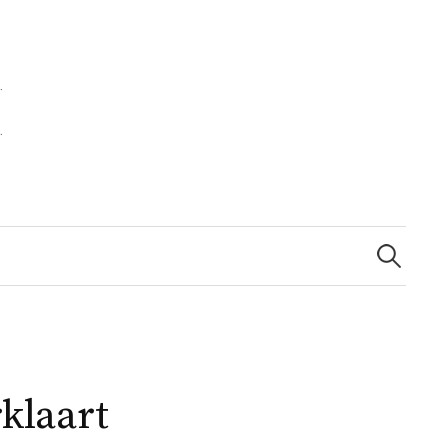
Zoeken
naar:
klaart