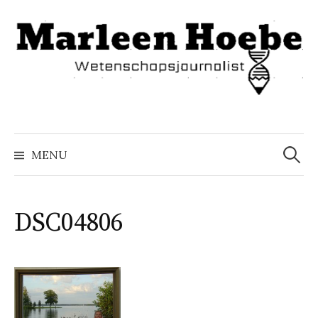
Naar
inhoud
springen
Zoeke
naar:
MENU
DSC04806